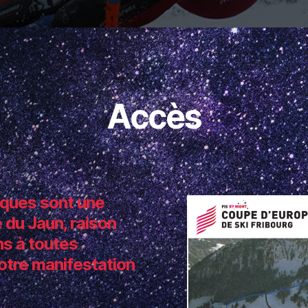
Accès
rques sont une
du Jaun, raison
ns à toutes
otre manifestation
e