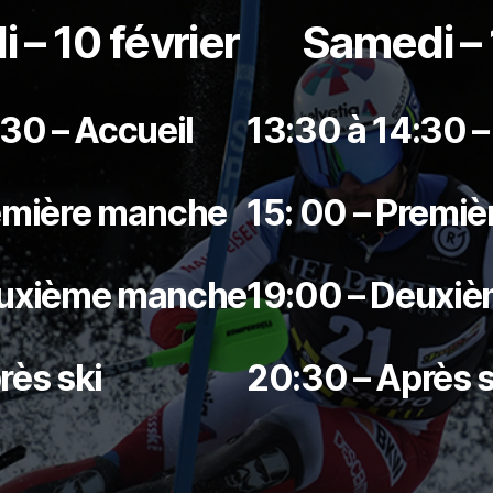
 – 10 février
Samedi – 
:30 – Accueil
13:30 à 14:30 –
remière manche
15: 00 – Premi
euxième manche
19:00 – Deuxi
rès ski
20:30 – Après s