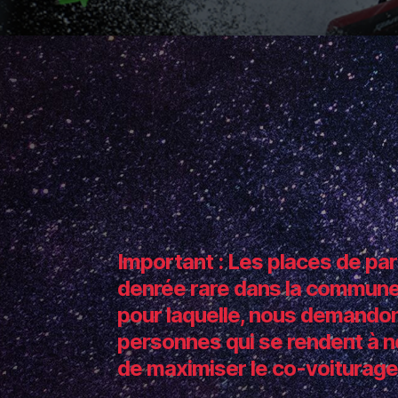
Important : Les places de pa
denrée rare dans la commune 
pour laquelle, nous demando
personnes qui se rendent à n
de maximiser le co-voiturag